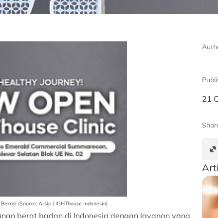
Auth
Publ
21 
Shar
Art
 Bekasi (Source: Arsip LIGHThouse Indonesia)
urunan berat badan di Indonesia dengan layanan yang