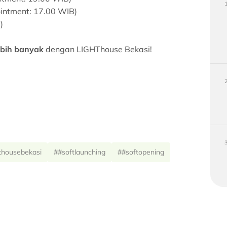
ointment: 17.00 WIB)
)
ebih banyak
dengan LIGHThouse Bekasi!
thousebekasi
##softlaunching
##softopening