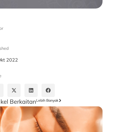
or
ished
Okt 2022
e
ikel Berkaitan
Lebih Banyak