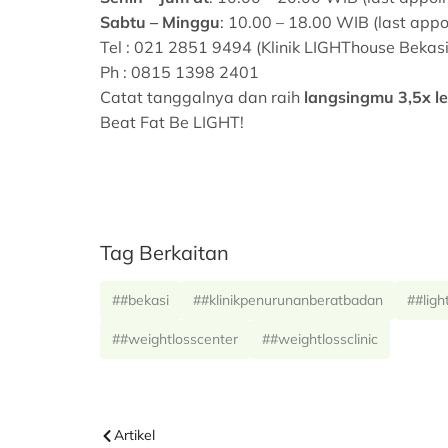
Sabtu – Minggu
: 10.00 – 18.00 WIB (last app
Tel : 021 2851 9494 (Klinik LIGHThouse Bekasi
Ph : 0815 1398 2401
Catat tanggalnya dan raih
langsingmu 3,5x l
Beat Fat Be LIGHT!
Tag Berkaitan
##bekasi
##klinikpenurunanberatbadan
##ligh
##weightlosscenter
##weightlossclinic
Artikel