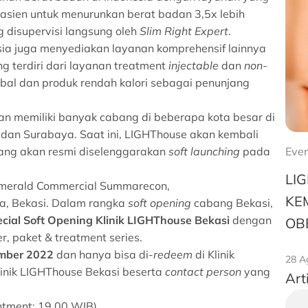
sien untuk menurunkan berat badan 3,5x lebih
 disupervisi langsung oleh
Slim Right Expert
.
sia juga menyediakan layanan komprehensif lainnya
 terdiri dari layanan treatment
injectable
dan
non-
erbal dan produk rendah kalori sebagai penunjang
dan memiliki banyak cabang di beberapa kota besar di
, dan Surabaya. Saat ini, LIGHThouse akan kembali
ang akan resmi diselenggarakan
soft launching
pada
Even
LI
Emerald Commercial Summarecon,
KE
ara, Bekasi. Dalam rangka
soft opening
cabang Bekasi,
cial Soft Opening Klinik LIGHThouse Bekasi
dengan
OBE
 paket & treatment series.
ember 2022
dan hanya bisa di-
redeem
di Klinik
28 A
linik LIGHThouse Bekasi beserta
contact person
yang
Art
intment: 19.00 WIB)