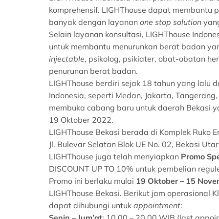
komprehensif. LIGHThouse dapat membantu pa
banyak dengan layanan
one stop solution
yang
Selain layanan konsultasi, LIGHThouse Indone
untuk membantu menurunkan berat badan yang
injectable
, psikolog, psikiater, obat-obatan h
penurunan berat badan.
LIGHThouse berdiri sejak 18 tahun yang lalu 
Indonesia, seperti Medan, Jakarta, Tangerang
membuka cabang baru untuk daerah Bekasi y
19 Oktober 2022.
LIGHThouse Bekasi berada di Komplek Ruko 
Jl. Bulevar Selatan Blok UE No. 02, Bekasi Ut
LIGHThouse juga telah menyiapkan
Promo Spe
DISCOUNT UP TO 10% untuk pembelian reguler,
Promo ini berlaku mulai
19 Oktober – 15 Nov
LIGHThouse Bekasi. Berikut jam operasional K
dapat dihubungi untuk
appointment
:
Senin – Jum’at
: 10.00 – 20.00 WIB (last appo