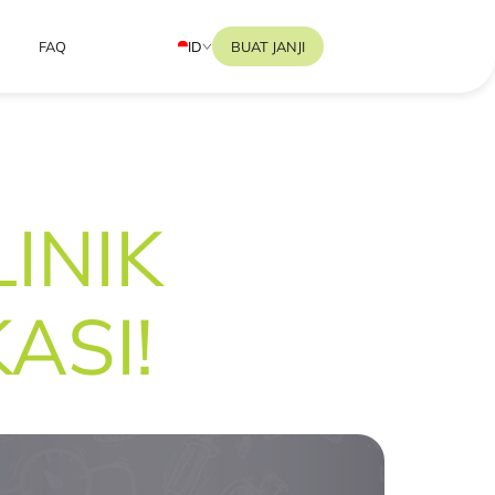
ID
BUAT JANJI
FAQ
INIK
ASI!