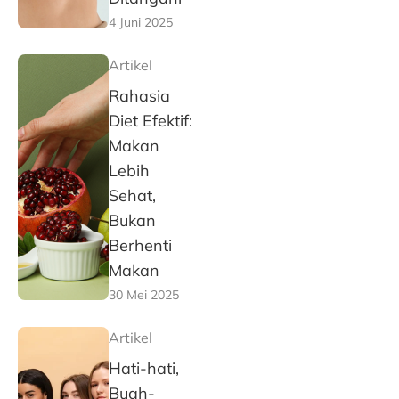
4 Juni 2025
Artikel
Rahasia
Diet Efektif:
Makan
Lebih
Sehat,
Bukan
Berhenti
Makan
30 Mei 2025
Artikel
Hati-hati,
Buah-