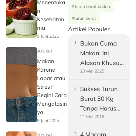
Menentuka
#Turun berat badan
n
#turun berat
Kesehatan
mu
Artikel Populer
9 Juni 2025
Bukan Cuma
Artikel
Makan! Ini
Makan
Alasan Khusus
Karena
20 Mei 2025
Perut Pria
Lapar atau
Dewasa
Stres?
Sukses Turun
Gampang
Begini Cara
Berat 30 Kg
Buncit
Mengatasin
Tanpa Harus
ya!
21 Mei 2016
Jadi Vegetarian
9 Juni 2025
4 Macam
Artikel