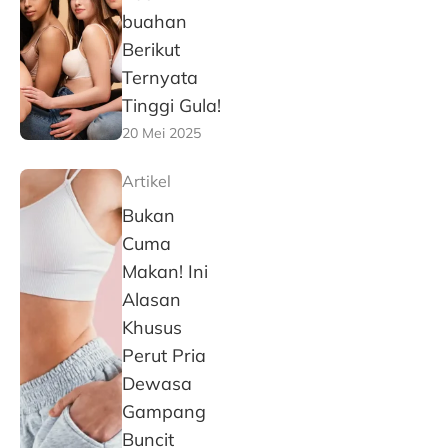
buahan
Berikut
Ternyata
Tinggi Gula!
20 Mei 2025
Artikel
Bukan
Cuma
Makan! Ini
Alasan
Khusus
Perut Pria
Dewasa
Gampang
Buncit