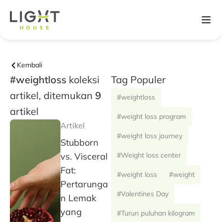
Kembali
#weightloss
koleksi
Tag Populer
artikel, ditemukan
9
#weightloss
artikel
#weight loss program
Artikel
#weight loss journey
Stubborn
vs. Visceral
#Weight loss center
Fat:
#weight loss
#weight
Pertarunga
#Valentines Day
n Lemak
yang
#Turun puluhan kilogram