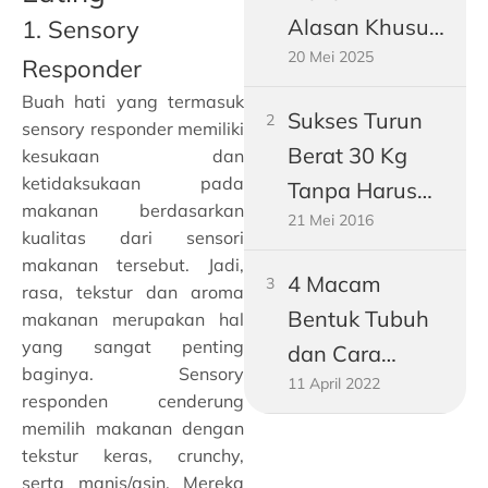
Alasan Khusus
1. Sensory
20 Mei 2025
Perut Pria
Responder
Dewasa
Buah hati yang termasuk
Sukses Turun
Gampang
sensory responder memiliki
Berat 30 Kg
kesukaan dan
Buncit
ketidaksukaan pada
Tanpa Harus
makanan berdasarkan
21 Mei 2016
Jadi Vegetarian
kualitas dari sensori
makanan tersebut. Jadi,
4 Macam
rasa, tekstur dan aroma
Bentuk Tubuh
makanan merupakan hal
yang sangat penting
dan Cara
baginya. Sensory
11 April 2022
Mengukurnya!
responden cenderung
memilih makanan dengan
tekstur keras, crunchy,
serta manis/asin. Mereka