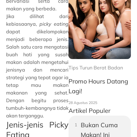
bervariasi serta cara
makan yang berbeda.
Jika dilihat dari
kebiasaanya,
picky eating
dapat dikelompokan
menjadi beberapa jenis.
Salah satu cara mengatasi
buah hati yang susah
makan adalah mengetahui
Tips Turun Berat Badan
jenisnya dan mencari
strategi yang tepat agar ia
Promo Hours Datang
tetap mau makan
Lagi!
makanan yang sehat.
Dengan begitu proses
28 Agustus 2025
tumbuh-kembangnya tidak
Artikel Populer
akan terganggu.
Jenis-jenis Picky
Bukan Cuma
Eating
Makan! Ini