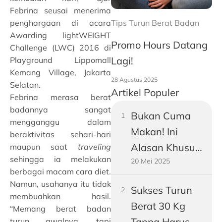
Febrina seusai menerima
Tips Turun Berat Badan
penghargaan di acara
Awarding lightWEIGHT
Promo Hours Datang
Challenge (LWC) 2016 di
Lagi!
Playground Lippomall
Kemang Village, Jakarta
28 Agustus 2025
Selatan.
Artikel Populer
Febrina merasa berat
badannya sangat
Bukan Cuma
mengganggu dalam
Makan! Ini
beraktivitas sehari-hari
Alasan Khusus
maupun saat
traveling
sehingga ia melakukan
20 Mei 2025
Perut Pria
berbagai macam cara diet.
Dewasa
Namun, usahanya itu tidak
Sukses Turun
Gampang
membuahkan hasil.
Berat 30 Kg
“Memang berat badan
Buncit
Tanpa Harus
turun awalnya, tapi