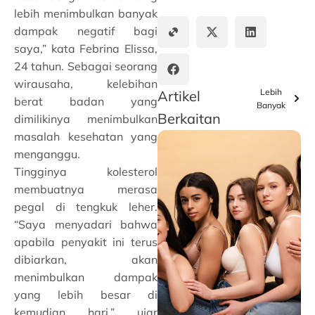
lebih menimbulkan banyak
dampak negatif bagi
saya,” kata Febrina Elissa,
24 tahun. Sebagai seorang
wirausaha, kelebihan
Lebih
Artikel
berat badan yang
Banyak
Berkaitan
dimilikinya menimbulkan
masalah kesehatan yang
menganggu.
Tingginya kolesterol
membuatnya merasa
pegal di tengkuk leher.
“Saya menyadari bahwa
apabila penyakit ini terus
dibiarkan, akan
menimbulkan dampak
yang lebih besar di
kemudian hari,” ujar