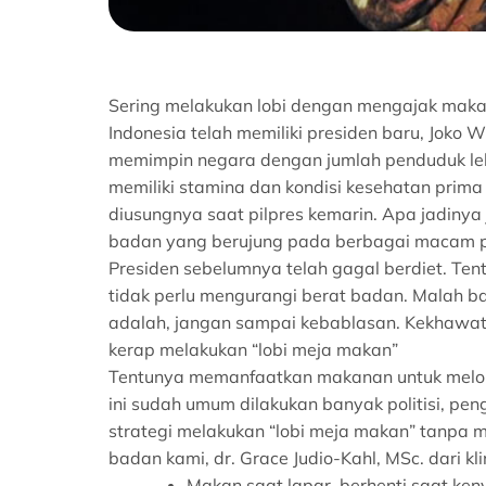
Sering melakukan lobi dengan mengajak mak
Indonesia telah memiliki presiden baru, Jok
memimpin negara dengan jumlah penduduk lebi
memiliki stamina dan kondisi kesehatan prim
diusungnya saat pilpres kemarin. Apa jadinya 
badan yang berujung pada berbagai macam p
Presiden sebelumnya telah gagal berdiet. Ten
tidak perlu mengurangi berat badan. Malah 
adalah, jangan sampai kebablasan. Kekhawatir
kerap melakukan “lobi meja makan”
Tentunya memanfaatkan makanan untuk melobi 
ini sudah umum dilakukan banyak politisi, p
strategi melakukan “lobi meja makan” tanpa
badan kami, dr. Grace Judio-Kahl, MSc. dari 
Makan saat lapar, berhenti saat ken