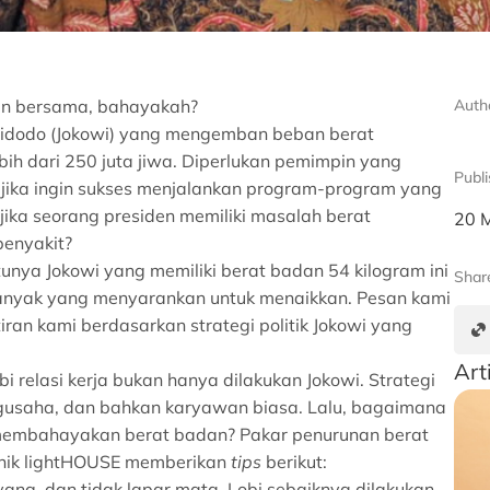
an bersama, bahayakah?
Auth
o Widodo (Jokowi) yang mengemban beban berat
h dari 250 juta jiwa. Diperlukan pemimpin yang
Publ
a jika ingin sukses menjalankan program-program yang
jika seorang presiden memiliki masalah berat
20 
enyakit?
tunya Jokowi yang memiliki berat badan 54 kilogram ini
Shar
banyak yang menyarankan untuk menaikkan. Pesan kami
an kami berdasarkan strategi politik Jokowi yang
Art
relasi kerja bukan hanya dilakukan Jokowi. Strategi
engusaha, dan bahkan karyawan biasa. Lalu, bagaimana
 membahayakan berat badan? Pakar penurunan berat
klinik lightHOUSE memberikan
tips
berikut:
yang, dan tidak lapar mata. Lobi sebaiknya dilakukan