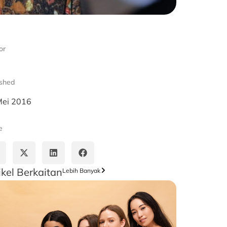
or
ished
Mei 2016
e
ikel Berkaitan
Lebih Banyak