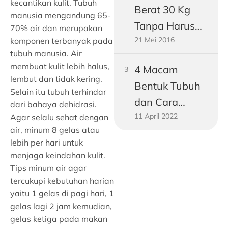
kecantikan kulit. Tubuh
Berat 30 Kg
Buncit
manusia mengandung 65-
Tanpa Harus
70% air dan merupakan
21 Mei 2016
Jadi Vegetarian
komponen terbanyak pada
tubuh manusia. Air
membuat kulit lebih halus,
4 Macam
lembut dan tidak kering.
Bentuk Tubuh
Selain itu tubuh terhindar
dan Cara
dari bahaya dehidrasi.
11 April 2022
Mengukurnya!
Agar selalu sehat dengan
air, minum 8 gelas atau
lebih per hari untuk
menjaga keindahan kulit.
Tips minum air agar
tercukupi kebutuhan harian
yaitu 1 gelas di pagi hari, 1
gelas lagi 2 jam kemudian,
gelas ketiga pada makan