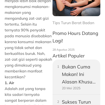
menjadi lebih baik dengan
mengkonsumsi makanan-
makanan yang
mengandung zat-zat gizi
Tips Turun Berat Badan
tertentu. Selain itu
ternyata 90% penyakit
Promo Hours Datang
pada manusia disebabkan
Lagi!
karena konsumsi makanan
yang tidak sehat dan
28 Agustus 2025
berkualitas buruk. Nah,
Artikel Populer
zat-zat gizi seperti apakah
yang dimaksud yang
Bukan Cuma
memberikan manfaat
Makan! Ini
kecantikan?
Alasan Khusus
1. Air
20 Mei 2025
Perut Pria
Adalah zat yang tanpa
kita sadari ternyata
Dewasa
sangat berperan dalam
Sukses Turun
Gampang