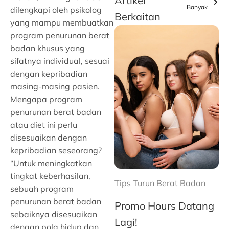
Artikel
Banyak
dilengkapi oleh psikolog
Berkaitan
yang mampu membuatkan
program penurunan berat
badan khusus yang
sifatnya individual, sesuai
dengan kepribadian
masing-masing pasien.
Mengapa program
penurunan berat badan
atau diet ini perlu
disesuaikan dengan
kepribadian seseorang?
“Untuk meningkatkan
tingkat keberhasilan,
Tips Turun Berat Badan
sebuah program
penurunan berat badan
Promo Hours Datang
sebaiknya disesuaikan
Lagi!
dengan pola hidup dan