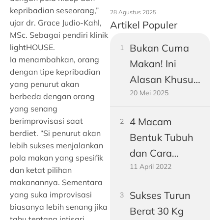
kepribadian seseorang,”
28 Agustus 2025
ujar dr. Grace Judio-Kahl,
Artikel Populer
MSc. Sebagai pendiri klinik
Bukan Cuma
lightHOUSE.
Ia menambahkan, orang
Makan! Ini
dengan tipe kepribadian
Alasan Khusus
yang penurut akan
20 Mei 2025
Perut Pria
berbeda dengan orang
yang senang
Dewasa
4 Macam
berimprovisasi saat
Gampang
berdiet. “Si penurut akan
Bentuk Tubuh
Buncit
lebih sukses menjalankan
dan Cara
pola makan yang spesifik
11 April 2022
Mengukurnya!
dan ketat pilihan
makanannya. Sementara
Sukses Turun
yang suka improvisasi
biasanya lebih senang jika
Berat 30 Kg
tahu tentang intisari