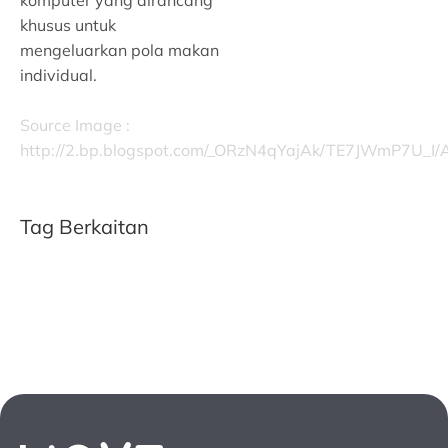
komputer yang dirancang
khusus untuk
mengeluarkan pola makan
individual.
Source Image :
http://2.bp.blogspot.com/_ORzN4qYajAk/TE7JWmP7U
Tag Berkaitan