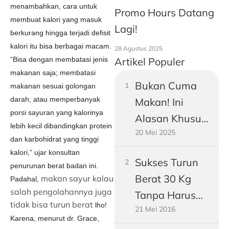
menambahkan, cara untuk
Promo Hours Datang
membuat kalori yang masuk
Lagi!
berkurang hingga terjadi defisit
kalori itu bisa berbagai macam.
28 Agustus 2025
Artikel Populer
“Bisa dengan membatasi jenis
makanan saja; membatasi
Bukan Cuma
makanan sesuai golongan
darah; atau memperbanyak
Makan! Ini
porsi sayuran yang kalorinya
Alasan Khusus
lebih kecil dibandingkan protein
20 Mei 2025
Perut Pria
dan karbohidrat yang tinggi
Dewasa
kalori,” ujar konsultan
Sukses Turun
Gampang
penurunan berat badan ini.
Berat 30 Kg
makan sayur kalau
Padahal,
Buncit
salah pengolahannya juga
Tanpa Harus
tidak bisa turun berat
lho!
21 Mei 2016
Jadi Vegetarian
Karena, menurut dr. Grace,