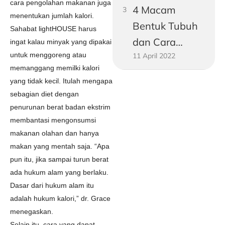
cara pengolahan makanan juga
4 Macam
menentukan jumlah kalori.
Bentuk Tubuh
Sahabat lightHOUSE harus
dan Cara
ingat kalau minyak yang dipakai
untuk menggoreng atau
11 April 2022
Mengukurnya!
memanggang memilki kalori
yang tidak kecil. Itulah mengapa
sebagian diet dengan
penurunan berat badan ekstrim
membantasi mengonsumsi
makanan olahan dan hanya
makan yang mentah saja. “Apa
pun itu, jika sampai turun berat
ada hukum alam yang berlaku.
Dasar dari hukum alam itu
adalah hukum kalori,” dr. Grace
menegaskan.
Selain itu, cara yang dapat