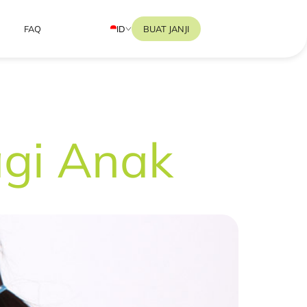
ID
BUAT JANJI
FAQ
agi Anak