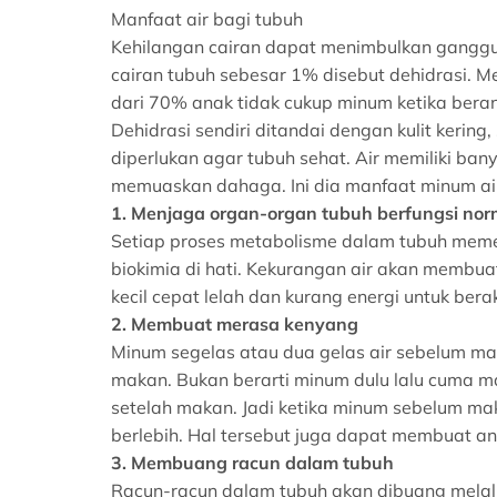
Manfaat air bagi tubuh
Kehilangan cairan dapat menimbulkan ganggua
cairan tubuh sebesar 1% disebut dehidrasi. M
dari 70% anak tidak cukup minum ketika beran
Dehidrasi sendiri ditandai dengan kulit kering,
diperlukan agar tubuh sehat. Air memiliki ban
memuaskan dahaga. Ini dia manfaat minum air
1. Menjaga organ-organ tubuh berfungsi nor
Setiap proses metabolisme dalam tubuh memerl
biokimia di hati. Kekurangan air akan membuat
kecil cepat lelah dan kurang energi untuk berak
2. Membuat merasa kenyang
Minum segelas atau dua gelas air sebelum m
makan. Bukan berarti minum dulu lalu cuma m
setelah makan. Jadi ketika minum sebelum m
berlebih. Hal tersebut juga dapat membuat ana
3. Membuang racun dalam tubuh
Racun-racun dalam tubuh akan dibuang melalui