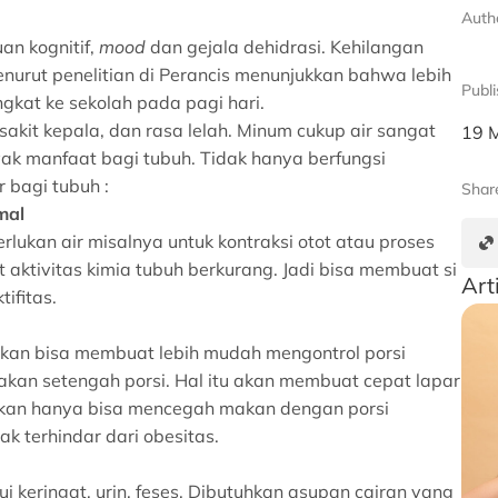
Auth
n kognitif,
mood
dan gejala dehidrasi. Kehilangan
enurut penelitian di Perancis menunjukkan bahwa lebih
Publ
gkat ke sekolah pada pagi hari.
 sakit kepala, dan rasa lelah. Minum cukup air sangat
19 
yak manfaat bagi tubuh. Tidak hanya berfungsi
 bagi tubuh :
Shar
mal
ukan air misalnya untuk kontraksi otot atau proses
 aktivitas kimia tubuh berkurang. Jadi bisa membuat si
Art
tifitas.
akan bisa membuat lebih mudah mengontrol porsi
akan setengah porsi. Hal itu akan membuat cepat lapar
akan hanya bisa mencegah makan dengan porsi
k terhindar dari obesitas.
 keringat, urin, feses. Dibutuhkan asupan cairan yang