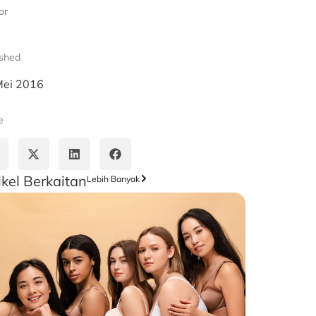
or
ished
Mei 2016
e
ikel Berkaitan
Lebih Banyak