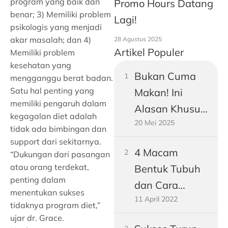
program yang baik dan
Promo Hours Datang
benar; 3) Memiliki problem
Lagi!
psikologis yang menjadi
akar masalah; dan 4)
28 Agustus 2025
Artikel Populer
Memiliki problem
kesehatan yang
Bukan Cuma
mengganggu berat badan.
Satu hal penting yang
Makan! Ini
memiliki pengaruh dalam
Alasan Khusus
kegagalan diet adalah
20 Mei 2025
Perut Pria
tidak ada bimbingan dan
Dewasa
support dari sekitarnya.
4 Macam
“Dukungan dari pasangan
Gampang
atau orang terdekat,
Bentuk Tubuh
Buncit
penting dalam
dan Cara
menentukan sukses
11 April 2022
Mengukurnya!
tidaknya program diet,”
ujar dr. Grace.