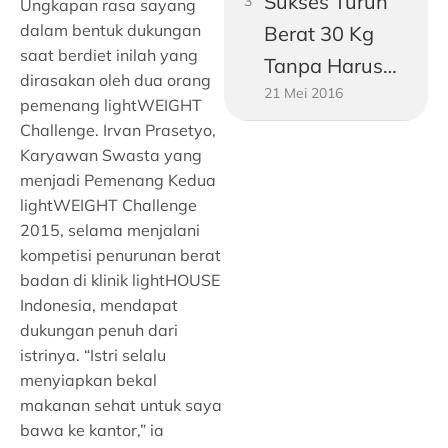
Sukses Turun
Ungkapan rasa sayang
dalam bentuk dukungan
Berat 30 Kg
saat berdiet inilah yang
Tanpa Harus
dirasakan oleh dua orang
21 Mei 2016
Jadi Vegetarian
pemenang lightWEIGHT
Challenge. Irvan Prasetyo,
Karyawan Swasta yang
menjadi Pemenang Kedua
lightWEIGHT Challenge
2015, selama menjalani
kompetisi penurunan berat
badan di klinik lightHOUSE
Indonesia, mendapat
dukungan penuh dari
istrinya. “Istri selalu
menyiapkan bekal
makanan sehat untuk saya
bawa ke kantor,” ia