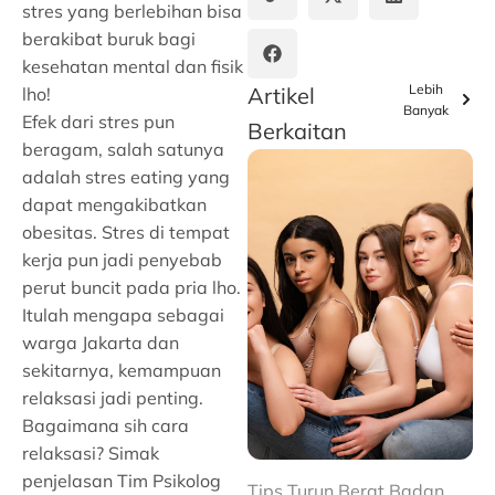
stres yang berlebihan bisa
berakibat buruk bagi
kesehatan mental dan fisik
Lebih
Artikel
lho!
Banyak
Efek dari stres pun
Berkaitan
beragam, salah satunya
adalah stres eating yang
dapat mengakibatkan
obesitas. Stres di tempat
kerja pun jadi penyebab
perut buncit pada pria lho.
Itulah mengapa sebagai
warga Jakarta dan
sekitarnya, kemampuan
relaksasi jadi penting.
Bagaimana sih cara
relaksasi? Simak
penjelasan Tim Psikolog
Tips Turun Berat Badan