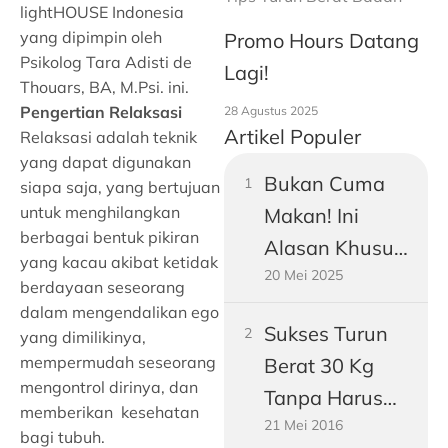
lightHOUSE Indonesia
yang dipimpin oleh
Promo Hours Datang
Psikolog Tara Adisti de
Lagi!
Thouars, BA, M.Psi. ini.
Pengertian Relaksasi
28 Agustus 2025
Artikel Populer
Relaksasi adalah teknik
yang dapat digunakan
Bukan Cuma
siapa saja, yang bertujuan
untuk menghilangkan
Makan! Ini
berbagai bentuk pikiran
Alasan Khusus
yang kacau akibat ketidak
20 Mei 2025
Perut Pria
berdayaan seseorang
Dewasa
dalam mengendalikan ego
Sukses Turun
yang dimilikinya,
Gampang
mempermudah seseorang
Berat 30 Kg
Buncit
mengontrol dirinya, dan
Tanpa Harus
memberikan kesehatan
21 Mei 2016
Jadi Vegetarian
bagi tubuh.