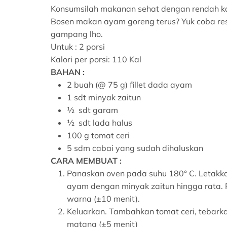
Konsumsilah makanan sehat dengan rendah ka
Bosen makan ayam goreng terus? Yuk coba resep
gampang lho.
Untuk : 2 porsi
Kalori per porsi: 110 Kal
BAHAN :
2 buah (@ 75 g) fillet dada ayam
1 sdt minyak zaitun
½ sdt garam
½ sdt lada halus
100 g tomat ceri
5 sdm cabai yang sudah dihaluskan
CARA MEMBUAT :
Panaskan oven pada suhu 180° C. Letakk
ayam dengan minyak zaitun hingga rata.
warna (±10 menit).
Keluarkan. Tambahkan tomat ceri, tebar
matang (±5 menit)