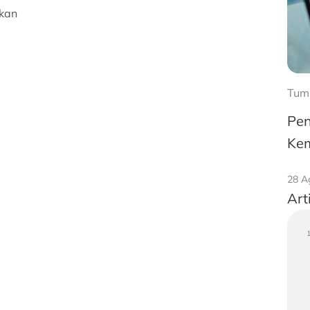
skan
Tum
Pen
Kem
28 A
Art