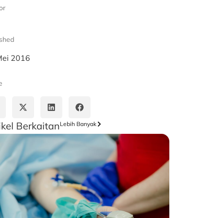
or
ished
Mei 2016
e
ikel Berkaitan
Lebih Banyak