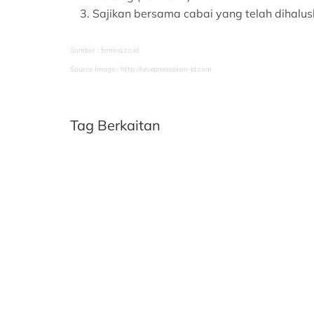
Sajikan bersama cabai yang telah dihalu
Sumber : femina.co.id
Source Image : http://resepmasakan-id.com
Tag Berkaitan