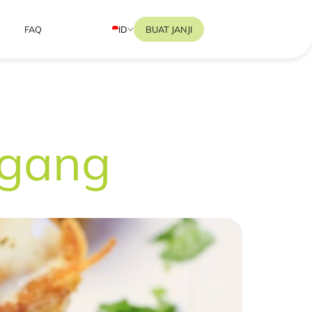
ID
BUAT JANJI
FAQ
ggang