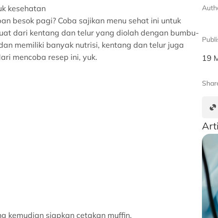
uk kesehatan
Auth
an besok pagi? Coba sajikan menu sehat ini untuk
at dari kentang dan telur yang diolah dengan bumbu-
Publ
n memiliki banyak nutrisi, kentang dan telur juga
i mencoba resep ini, yuk.
19 
Shar
Art
g kemudian siapkan cetakan muffin.