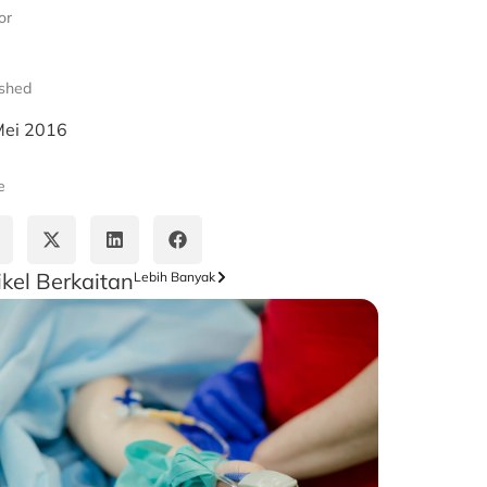
or
ished
Mei 2016
e
ikel Berkaitan
Lebih Banyak