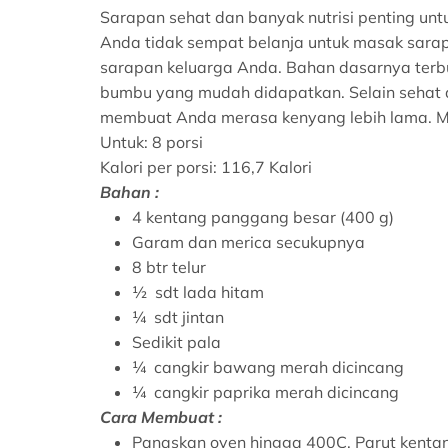
Sarapan sehat dan banyak nutrisi penting unt
Anda tidak sempat belanja untuk masak sarap
sarapan keluarga Anda. Bahan dasarnya terbu
bumbu yang mudah didapatkan. Selain sehat da
membuat Anda merasa kenyang lebih lama. Mar
Untuk: 8 porsi
Kalori per porsi: 116,7 Kalori
Bahan :
4 kentang panggang besar (400 g)
Garam dan merica secukupnya
8 btr telur
½ sdt lada hitam
¼ sdt jintan
Sedikit pala
¼ cangkir bawang merah dicincang
¼ cangkir paprika merah dicincang
Cara Membuat :
Panaskan oven hingga 400C. Parut kentan