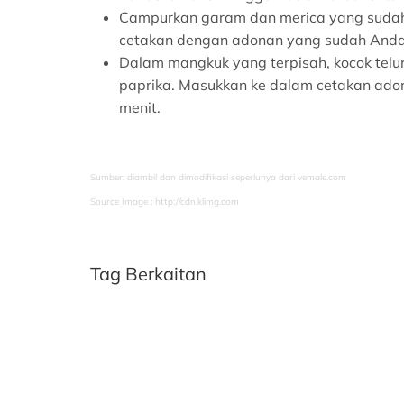
Campurkan garam dan merica yang sudah 
cetakan dengan adonan yang sudah Anda
Dalam mangkuk yang terpisah, kocok telur
paprika. Masukkan ke dalam cetakan ado
menit.
Sumber: diambil dan dimodifikasi seperlunya dari vemale.com
Source Image : http://cdn.klimg.com
Tag Berkaitan