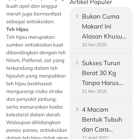
Artikel Populer
buah apel dan anggur
merah juga bermanfaat
Bukan Cuma
sebagai antioksidan.
Makan! Ini
Teh Hijau
Alasan Khusus
Teh hijau merupakan
sumber antioksidan kuat
20 Mei 2025
Perut Pria
dibandingkan dengan teh
Dewasa
hitam. Polifenol, zat yang
Sukses Turun
Gampang
terkandung dalam teh
Berat 30 Kg
Buncit
hijaulah yang menjadikan
Tanpa Harus
teh hijau berkhasiat
mengurangi risiko stroke
21 Mei 2016
Jadi Vegetarian
dan penyakit jantung,
serta menurunkan kadar
4 Macam
kolesterol dalam darah.
Bentuk Tubuh
Walaupun dihidangkan
dan Cara
panas-panas, antioksidan
dalam teh hijau tidak akan
11 April 2022