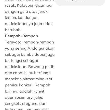
Mengukurnya!
rusak. Kalaupun dicampur
dengan gula atau jeruk
lemon, kandungan
antioksidannya juga tidak
berubah.
Rempah-Rempah
Ternyata, rempah-rempah
yang sering Anda gunakan
sebagai bumbu dapur juga
berfungsi sebagai
antioksidan. Bawang putih
dan cabai hijau berfungsi
menekan nitrosamine (zat
pemicu kanker). Rempah
lainnya adalah kunyit,
daun rosemary, jahe,
cengkeh, oregano, dan
lada yang juga memiliki