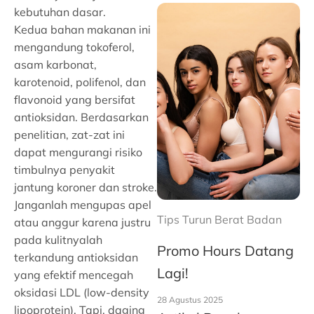
kebutuhan dasar.
Kedua bahan makanan ini
mengandung tokoferol,
asam karbonat,
karotenoid, polifenol, dan
flavonoid yang bersifat
antioksidan. Berdasarkan
penelitian, zat-zat ini
dapat mengurangi risiko
timbulnya penyakit
jantung koroner dan stroke.
Janganlah mengupas apel
Tips Turun Berat Badan
atau anggur karena justru
pada kulitnyalah
Promo Hours Datang
terkandung antioksidan
Lagi!
yang efektif mencegah
oksidasi LDL (low-density
28 Agustus 2025
lipoprotein). Tapi, daging