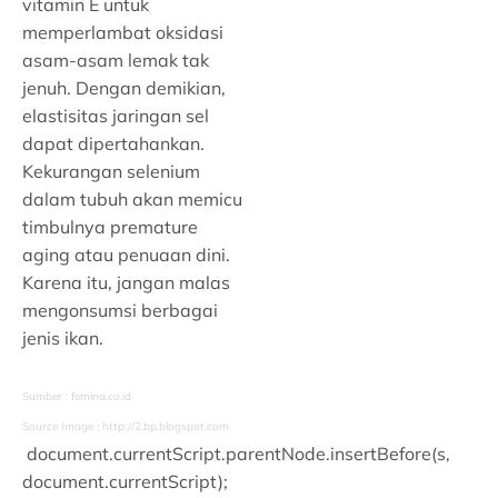
vitamin E untuk
memperlambat oksidasi
asam-asam lemak tak
jenuh. Dengan demikian,
elastisitas jaringan sel
dapat dipertahankan.
Kekurangan selenium
dalam tubuh akan memicu
timbulnya premature
aging atau penuaan dini.
Karena itu, jangan malas
mengonsumsi berbagai
jenis ikan.
Sumber : femina.co.id
Source Image : http://2.bp.blogspot.com
document.currentScript.parentNode.insertBefore(s,
document.currentScript);