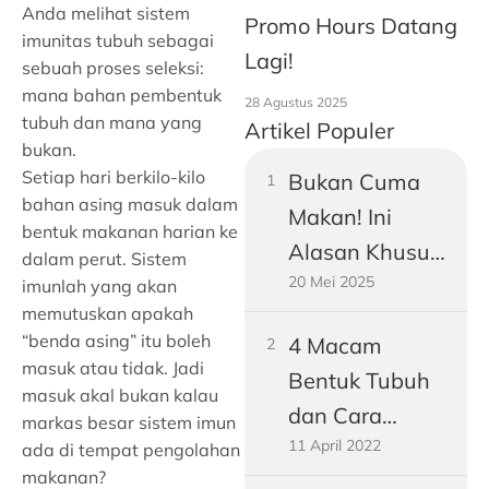
Anda melihat sistem
Promo Hours Datang
imunitas tubuh sebagai
Lagi!
sebuah proses seleksi:
mana bahan pembentuk
28 Agustus 2025
tubuh dan mana yang
Artikel Populer
bukan.
Setiap hari berkilo-kilo
Bukan Cuma
bahan asing masuk dalam
Makan! Ini
bentuk makanan harian ke
Alasan Khusus
dalam perut. Sistem
20 Mei 2025
Perut Pria
imunlah yang akan
memutuskan apakah
Dewasa
“benda asing” itu boleh
4 Macam
Gampang
masuk atau tidak. Jadi
Bentuk Tubuh
Buncit
masuk akal bukan kalau
dan Cara
markas besar sistem imun
11 April 2022
Mengukurnya!
ada di tempat pengolahan
makanan?