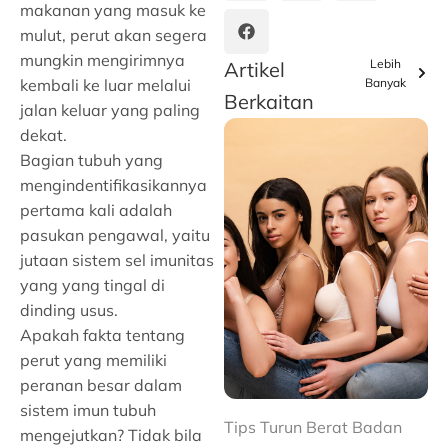
makanan yang masuk ke
mulut, perut akan segera
mungkin mengirimnya
Lebih
Artikel
Banyak
kembali ke luar melalui
Berkaitan
jalan keluar yang paling
dekat.
Bagian tubuh yang
mengindentifikasikannya
pertama kali adalah
pasukan pengawal, yaitu
jutaan sistem sel imunitas
yang yang tingal di
dinding usus.
Apakah fakta tentang
perut yang memiliki
peranan besar dalam
sistem imun tubuh
Tips Turun Berat Badan
mengejutkan? Tidak bila