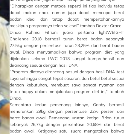
“Diharapkan dengan metode seperti ini tiap individu tetap
dapat makan enak, namun juga dapat mencapai berat
badan ideal dan tetap dapat mempertahankannya
meskipun programnya telah selesai” tambah Dokter Grace.
Dinda Rahma Fitriani, juara pertama lightWEIGHT
Challenge 2018 berhasil turun berat badan sebanyak
27.5kg dengan persentase turun 23,25% dari berat badan
awal. Dinda menyampaikan bahwa program diet yang
dijalankan selama LWC 2018 sangat komprehensif dan
dirancang sesuai dengan hasil DNA.
“Program dietnya dirancang sesuai dengan hasil DNA test
saya sehingga sangat tepat sasaran, dan betul betul sesuai
dengan kebutuhan, membuat saya sangat nyaman dan
tetap happy dalam menjalankan program diet ini,” tambah
Dinda.
Sementara kedua pemenang lainnya, Gabby berhasil
menurunkan 29kg dengan persentase 22% persen dari
berat badan awal. Pemenang urutan ketiga, Brian turun
sebanyak 26,7kg dengan persentase 20,68% dari berat
badan awal. Ketiganya satu suara mengatakan bahwa