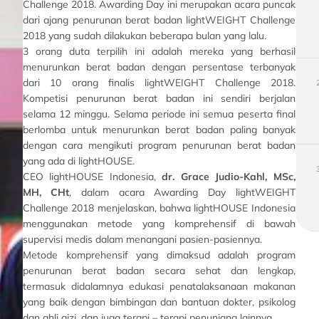
Challenge 2018. Awarding Day ini merupakan acara puncak
dari ajang penurunan berat badan lightWEIGHT Challenge
2018 yang sudah dilakukan beberapa bulan yang lalu.
3 orang duta terpilih ini adalah mereka yang berhasil
menurunkan berat badan dengan persentase terbanyak
dari 10 orang finalis lightWEIGHT Challenge 2018.
Kompetisi penurunan berat badan ini sendiri berjalan
selama 12 minggu. Selama periode ini semua peserta final
berlomba untuk menurunkan berat badan paling banyak
dengan cara mengikuti program penurunan berat badan
yang ada di lightHOUSE.
CEO lightHOUSE Indonesia,
dr. Grace Judio-Kahl, MSc,
MH, CHt
, dalam acara Awarding Day lightWEIGHT
Challenge 2018 menjelaskan, bahwa
lightHOUSE Indonesia
menggunakan metode yang komprehensif di bawah
supervisi medis dalam menangani pasien-pasiennya.
Metode komprehensif yang dimaksud adalah program
penurunan berat badan secara sehat dan lengkap,
termasuk didalamnya edukasi penatalaksanaan makanan
yang baik dengan bimbingan dan bantuan dokter, psikolog
dan ahli gizi, dan juga terapi – terapi penunjang lainnya.