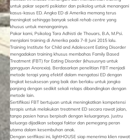
untuk pakar seperti psikiater dan psikolog untuk menangani
kasus-kasus ED. Angka ED di Amerika memang terus
meningkat sehingga banyak sekali
rehab centre
yang
khusus untuk menanganinya.
Pakar kami, Psikolog Tara Adhisti de Thouars, B.A, M.Psi.
menjalani training di Amerika pada 7-8 Juni 2015 lalu.
Training Institute for Child and Adolescent Eating Disorder
mengadakan training khusus membahas Family Based
Treatment (FBT) for Eating Disorder (khususnya untuk
gangguan Anorexia). Berdasarkan penelitian FBT menjadi
metode terapi yang efektif dalam mengatasi ED dengan
tingkat kesuksesan yang baik dan berlaku untuk jangka
panjang dengan sedikit sekali relaps dibandingkan dengan
metode lain.
Sertifikasi FBT bertujuan untuk meningkatkan kompetensi
terapis untuk melakukan treatment ED secara rawat jalan,
tanpa pasien harus berpisah dengan keluarganya. Justru
keluarga dijadikan sebagai faktor dan pemegang peran
utama dalam kesembuhan anak.
Dengan serifikasi ini, lightHOUSE siap menerima klien rawat