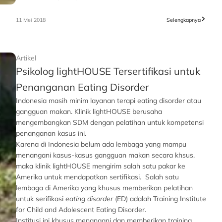
11 Mei 2018
Selengkapnya
Artikel
Psikolog lightHOUSE Tersertifikasi untuk
Penanganan Eating Disorder
Indonesia masih minim layanan terapi eating disorder atau
gangguan makan. Klinik lightHOUSE berusaha
mengembangkan SDM dengan pelatihan untuk kompetensi
penanganan kasus ini.
Karena di Indonesia belum ada lembaga yang mampu
menangani kasus-kasus gangguan makan secara khsus,
maka klinik lightHOUSE mengirim salah satu pakar ke
Amerika untuk mendapatkan sertifikasi. Salah satu
lembaga di Amerika yang khusus memberikan pelatihan
untuk serifikasi
eating disorder
(ED) adalah Training Institute
for Child and Adolescent Eating Disorder.
Institusi ini khusus menangani dan memberikan training