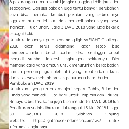
& pekarangan rumah sambil jongkok, jogging lebih jauh, dan
sebagainya. Dari sisi pakaian juga tentu banyak perubahan,
saya bisa memakai kembali pakaian yang sebelumnya
nggak muat atau lebih mudah membeli pakaian yang saya
inginkan. ” ujar Brian, juara 3 LWC 2018 yang juga bekerja
sebagai koki.
Untuk kedepannya, para pemenang lightWEIGHT Challenge
2018 akan terus didampingi agar tetap bisa
mempertahankan berat badan ideal sehingga dapat
menjadi sumber inpirasi lingkungan sekitarnya. Diet
memang cara yang ampun untuk menurunkan berat badan,
namun pendampingan oleh ahli yang tepat adalah kunci
dari suksesnya sebuah proses penurunan berat badan.
Pembukaan LWC 2019
Untuk kamu yang tertarik menjadi seperti Gabby, Brian dan
Dinda yang menjadi Duta baru Untuk Inspirasi dan Edukasi
Bahaya Obesitas, kamu juga bisa mendaftar
LWC 2019
loh!
Pendftaran sudah dibuka mulai tanggal 15 Mei 2018 hingga
30 Agustus 2018. Silahkan kunjungi
website: https://lighthouse-indonesia.com/lwc/ untuk
informasi lengkapnya.