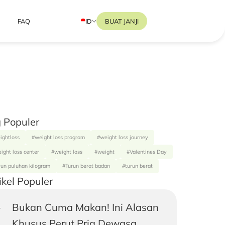
ID
BUAT JANJI
FAQ
 Populer
ightloss
#weight loss program
#weight loss journey
ight loss center
#weight loss
#weight
#Valentines Day
run puluhan kilogram
#Turun berat badan
#turun berat
ikel Populer
Bukan Cuma Makan! Ini Alasan
Khusus Perut Pria Dewasa