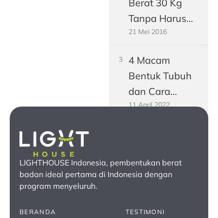
Berat 30 Kg
Buncit
Tanpa Harus
21 Mei 2016
Jadi Vegetarian
4 Macam
Bentuk Tubuh
dan Cara
11 April 2022
Mengukurnya!
LIGHTHOUSE Indonesia, pembentukan berat
badan ideal pertama
di Indonesia
dengan
program menyeluruh.
BERANDA
TESTIMONI