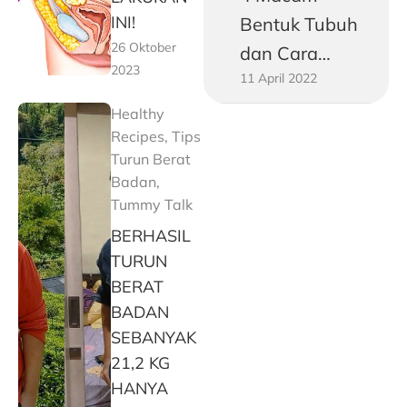
INI!
Bentuk Tubuh
26 Oktober
dan Cara
2023
11 April 2022
Mengukurnya!
Healthy
Recipes
,
Tips
Turun Berat
Badan
,
Tummy Talk
BERHASIL
TURUN
BERAT
BADAN
SEBANYAK
21,2 KG
HANYA