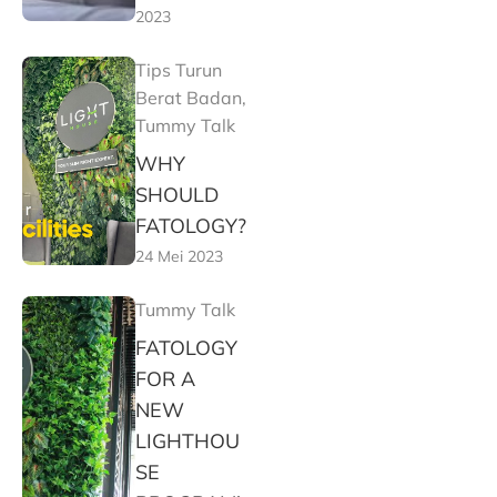
2023
Tips Turun
Berat Badan
,
Tummy Talk
WHY
SHOULD
FATOLOGY?
24 Mei 2023
Tummy Talk
FATOLOGY
FOR A
NEW
LIGHTHOU
SE