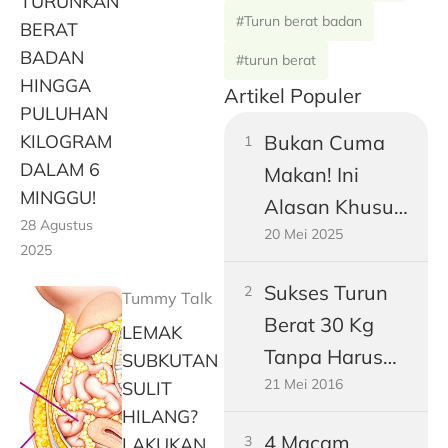
TURUNKAN
#Turun berat badan
BERAT
BADAN
#turun berat
HINGGA
Artikel Populer
PULUHAN
KILOGRAM
Bukan Cuma
DALAM 6
Makan! Ini
MINGGU!
Alasan Khusus
28 Agustus
20 Mei 2025
Perut Pria
2025
Dewasa
Sukses Turun
Tummy Talk
Gampang
Berat 30 Kg
LEMAK
Buncit
Tanpa Harus
SUBKUTAN
21 Mei 2016
Jadi Vegetarian
SULIT
HILANG?
4 Macam
LAKUKAN