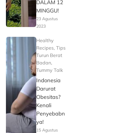
DALAM 12
MINGGU!
23 Agustus
2023
Healthy
Recipes
,
Tips
Turun Berat
Badan
,
Tummy Talk
Indonesia
Darurat
Obesitas?
Kenali
Penyebabn
ya!
15 Agustus