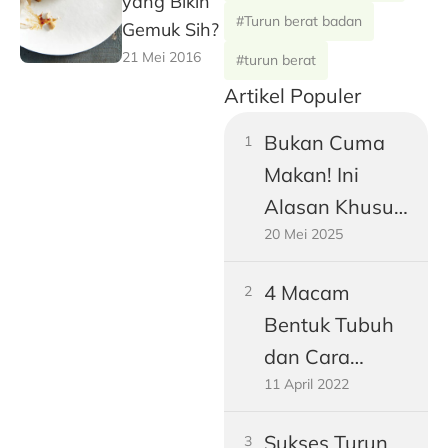
yang Bikin
#Turun berat badan
Gemuk Sih?
21 Mei 2016
#turun berat
Artikel Populer
Bukan Cuma
Makan! Ini
Alasan Khusus
20 Mei 2025
Perut Pria
Dewasa
4 Macam
Gampang
Bentuk Tubuh
Buncit
dan Cara
11 April 2022
Mengukurnya!
Sukses Turun