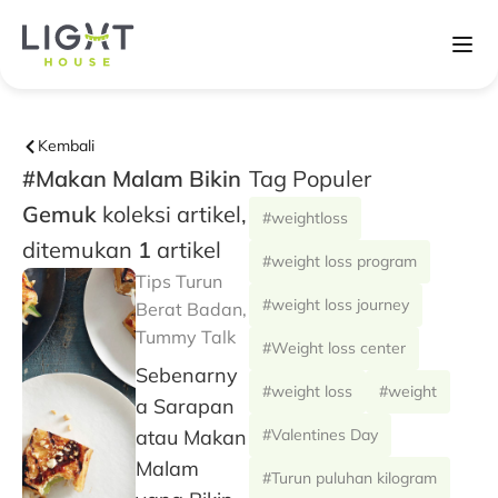
Kembali
#Makan Malam Bikin
Tag Populer
Gemuk
koleksi artikel,
#weightloss
ditemukan
1
artikel
#weight loss program
Tips Turun
#weight loss journey
Berat Badan
,
Tummy Talk
#Weight loss center
Sebenarny
#weight loss
#weight
a Sarapan
atau Makan
#Valentines Day
Malam
#Turun puluhan kilogram