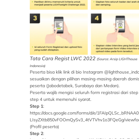
Tata Cara Regist LWC 2022
(Source: Arsip LIGHThouse
Indonesia)
Peserta bisa klik link di bio Instagram @lighthouse_ind
sesuaikan dengan pilihan masing-masing daerah domisi
peserta (Jabodetabek, Surabaya dan Medan).
Peserta wajib mengisi seluruh form registrasi dari step
step 4 untuk memenuhi syarat.
Step 1
:
https://docs.google.com/forms/d/e/1FAIpQLSc_bRNAA
LIsyZXtb850vFOOmQySv3_4tVTVhv1o3FQeGg/viewfo
(Profil peserta)
Step 2
: