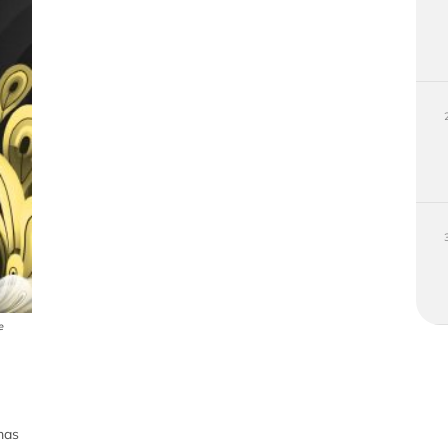
e
mas