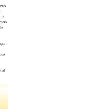
onus
n
nit
layah
ta
ngan
use
erat