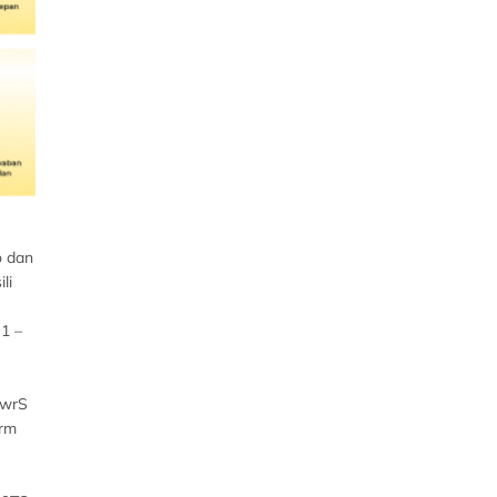
o dan
li
 1 –
0wrS
rm