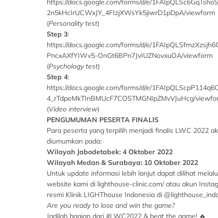
https://docs.google.com/forms/d/e/1FAIpQLSc6GqTsho
2n5kHcIrUCWxJY_4FIzjXWsYk5jiwrD1pDpA/viewform
(
Personality test
)
Step 3
:
https://docs.google.com/forms/d/e/1FAIpQLSfmzXzsjh6
PncxAXfYIWv5-OnGt6BPn7JvIUZNovxuOA/viewform
(
Psychology test
)
Step 4
:
https://docs.google.com/forms/d/e/1FAIpQLScpP114q6
4_rTdpeMkTInBMUcF7COSTMGNIpZMvVJuHcg/viewfo
(
Video interview
)
PENGUMUMAN PESERTA FINALIS
Para peserta yang terpilih menjadi finalis LWC 2022 a
diumumkan pada:
Wilayah Jabodetabek: 4 Oktober 2022
Wilayah Medan & Surabaya: 10 Oktober 2022
Untuk update informasi lebih lanjut dapat dilihat melalu
website kami di lighthouse-clinic.com/ atau akun Insta
resmi Klinik LIGHThouse Indonesia di @lighthouse_indo
Are you ready to lose and win the game?
Jadilah bagian dari #LWC2022 & beat the game!
🔥