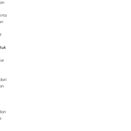
kan
erta
an
t
tuk
sar
dari
an
dari
a