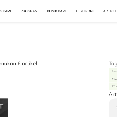
G KAMI
PROGRAM
KLINIK KAMI
TESTIMONI
ARTIKEL
itemukan
6
artikel
Tag
#we
#We
#Tu
Art