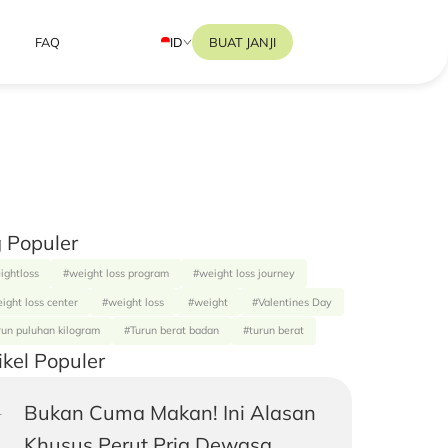
ID
BUAT JANJI
FAQ
 Populer
ightloss
#weight loss program
#weight loss journey
ight loss center
#weight loss
#weight
#Valentines Day
run puluhan kilogram
#Turun berat badan
#turun berat
ikel Populer
Bukan Cuma Makan! Ini Alasan
Khusus Perut Pria Dewasa