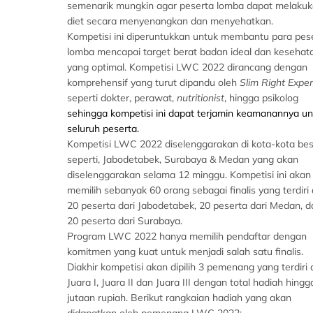
semenarik mungkin agar peserta lomba dapat melaku
diet secara menyenangkan dan menyehatkan.
Kompetisi ini diperuntukkan untuk membantu para pes
lomba mencapai target berat badan ideal dan kesehat
yang optimal. Kompetisi LWC 2022 dirancang dengan
komprehensif yang turut dipandu oleh
Slim Right Exper
seperti dokter, perawat,
nutritionist
, hingga psikolog
sehingga kompetisi ini dapat terjamin keamanannya un
seluruh peserta.
Kompetisi LWC 2022 diselenggarakan di kota-kota be
seperti, Jabodetabek, Surabaya & Medan yang akan
diselenggarakan selama 12 minggu. Kompetisi ini akan
memilih sebanyak 60 orang sebagai finalis yang terdiri 
20 peserta dari Jabodetabek, 20 peserta dari Medan, d
20 peserta dari Surabaya.
Program LWC 2022 hanya memilih pendaftar dengan
komitmen yang kuat untuk menjadi salah satu finalis.
Diakhir kompetisi akan dipilih 3 pemenang yang terdiri 
Juara I, Juara II dan Juara III dengan total hadiah hingg
jutaan rupiah. Berikut rangkaian hadiah yang akan
didapatkan oleh pemenang LWC 2022: