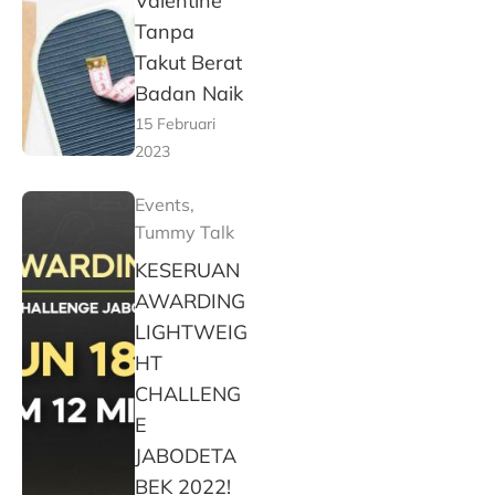
Valentine
Tanpa
Takut Berat
Badan Naik
15 Februari
2023
Events
,
Tummy Talk
KESERUAN
AWARDING
LIGHTWEIG
HT
CHALLENG
E
JABODETA
BEK 2022!