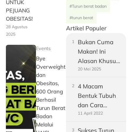
UNTUK
#Turun berat badan
PEJUANG
#turun berat
OBESITAS!
28 Agustus
Artikel Populer
2025
Bukan Cuma
Events
Makan! Ini
Bye
Alasan Khusus
Overweight
20 Mei 2025
Perut Pria
dan
Dewasa
Obesitas,
4 Macam
Gampang
600 Orang
Bentuk Tubuh
Buncit
Berhasil
dan Cara
Turun Berat
11 April 2022
Mengukurnya!
Badan
Melalui
Sukses Turun