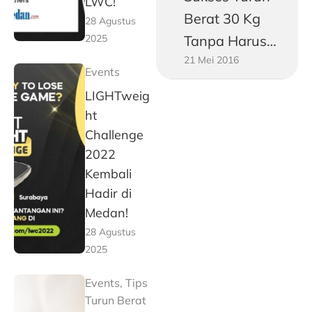
LWC!
Berat 30 Kg
28 Agustus
2025
Tanpa Harus
21 Mei 2016
Jadi Vegetarian
Events
LIGHTweig
ht
Challenge
2022
Kembali
Hadir di
Medan!
28 Agustus
2025
Events
,
Tips
Turun Berat